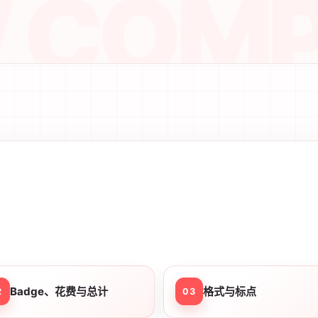
Badge、花费与总计
格式与标点
2
03