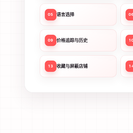
语言选择
05
0
价格追踪与历史
09
1
收藏与屏蔽店铺
13
1