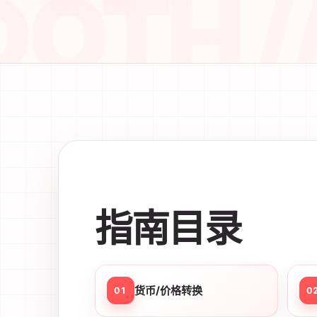
指南目录
货币/价格转换
01
0