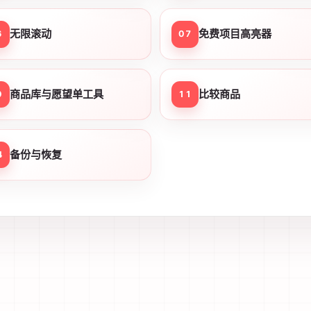
无限滚动
免费项目高亮器
6
07
商品库与愿望单工具
比较商品
0
11
备份与恢复
4