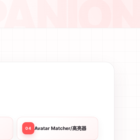
Avatar Matcher/高亮器
04